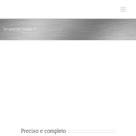
Salta
al
contenuto
Strumento touch 7″
Preciso e completo