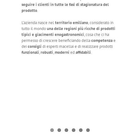
seguire i clienti in tutte le fasi di stagionatura del
prodotto
.
L’azienda nasce nel
territorio emiliano
, considerato in
tutto il mondo
una delle regioni più ricche di prodotti
tipici e giacimenti enogastronomici
, cosa che ci ha
permesso di crescere beneficiando della
competenza
e
dei
consigli
di esperti macellai e di realizzare prodotti
funzionali
,
robusti
,
moderni
ed
affidabili
.