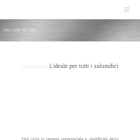
Salta
al
contenuto
Mini Cella MC 600
L’ideale per tutti i salumifici
Mini cella in lamiera preverniciata e plastificata dello