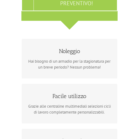
PREVENTIVO!
Noleggio
Contattaci per maggiori informazioni!
Se poi decidessi di tenerlo avrai la possibilità di
Hai bisogno di un armadio per la stagionatura per
riscattarlo comodamente.
un breve periodo? Nessun problema!
Facile utilizzo
La tecnologia al tuo servizio
Scegli la consolle adatta alle tue esigenze:
Grazie alle centraline multimediali selezioni cicli
standard, touch da 4,3″ o touch da 7″
di lavoro completamente personalizzabili.