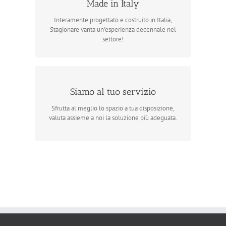
Made in Italy
Solido, affidabile e funzionale!
Interamente progettato e costruito in Italia,
I nostri progettisti e i nostri tecnici hanno
Stagionare vanta un'esperienza decennale nel
sviluppato questo armadio durante anni di studi.
settore!
Ti seguiremo in tutte le fasi della
Siamo al tuo servizio
stagionatura!
Sfrutta al meglio lo spazio a tua disposizione,
I nostri dipendenti sapranno seguirti in tutte le
valuta assieme a noi la soluzione più adeguata.
fasi della costruzione e dell’installazione.